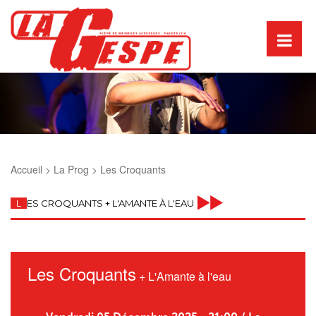
Accueil >
La Prog >
Les Croquants
L
ES CROQUANTS + L'AMANTE À L'EAU
Les Croquants
+
L'Amante à l'eau