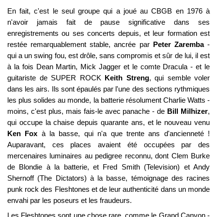
En fait, c'est le seul groupe qui a joué au CBGB en 1976 à
n'avoir jamais fait de pause significative dans ses
enregistrements ou ses concerts depuis, et leur formation est
restée remarquablement stable, ancrée par
Peter Zaremba
-
qui a un swing fou, est drôle, sans compromis et sûr de lui, il est
à la fois Dean Martin, Mick Jagger et le comte Dracula - et le
guitariste de SUPER ROCK
Keith Streng
, qui semble voler
dans les airs. Ils sont épaulés par l'une des sections rythmiques
les plus solides au monde, la batterie résolument Charlie Watts -
moins, c'est plus, mais fais-le avec panache - de
Bill Milhizer
,
qui occupe la chaise depuis quarante ans, et le nouveau venu
Ken Fox
à la basse, qui n'a que trente ans d'ancienneté !
Auparavant, ces places avaient été occupées par des
mercenaires luminaires au pedigree reconnu, dont Clem Burke
de Blondie à la batterie, et Fred Smith (Television) et Andy
Shernoff (The Dictators) à la basse, témoignage des racines
punk rock des Fleshtones et de leur authenticité dans un monde
envahi par les poseurs et les fraudeurs.
Les Fleshtones sont une chose rare, comme le Grand Canyon -