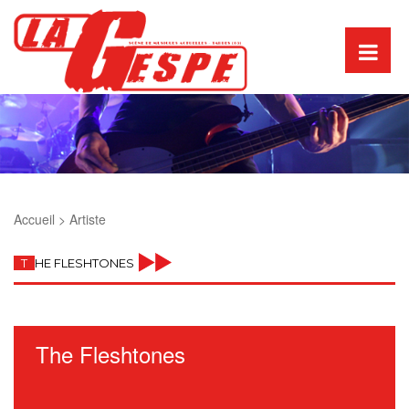
Accueil >
Artiste
T
HE FLESHTONES
The Fleshtones