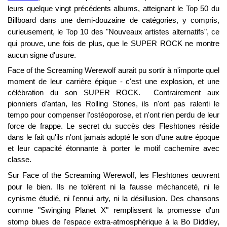
leurs quelque vingt précédents albums, atteignant le Top 50 du
Billboard dans une demi-douzaine de catégories, y compris,
curieusement, le Top 10 des "Nouveaux artistes alternatifs", ce
qui prouve, une fois de plus, que le SUPER ROCK ne montre
aucun signe d'usure.
Face of the Screaming Werewolf aurait pu sortir à n'importe quel
moment de leur carrière épique - c'est une explosion, et une
célébration du son SUPER ROCK. Contrairement aux
pionniers d'antan, les Rolling Stones, ils n'ont pas ralenti le
tempo pour compenser l'ostéoporose, et n'ont rien perdu de leur
force de frappe. Le secret du succès des Fleshtones réside
dans le fait qu'ils n'ont jamais adopté le son d'une autre époque
et leur capacité étonnante à porter le motif cachemire avec
classe.
Sur Face of the Screaming Werewolf, les Fleshtones œuvrent
pour le bien. Ils ne tolèrent ni la fausse méchanceté, ni le
cynisme étudié, ni l'ennui arty, ni la désillusion. Des chansons
comme "Swinging Planet X" remplissent la promesse d'un
stomp blues de l'espace extra-atmosphérique à la Bo Diddley,