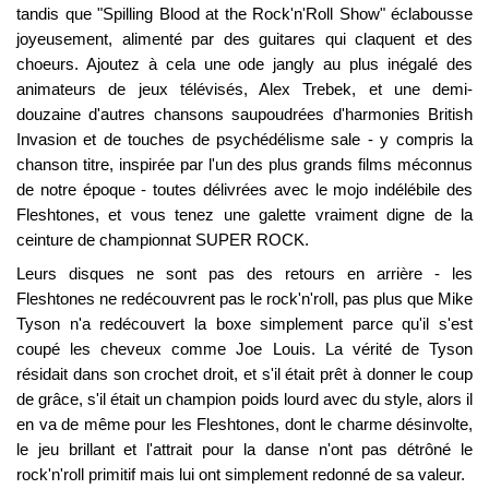
tandis que "Spilling Blood at the Rock'n'Roll Show" éclabousse
joyeusement, alimenté par des guitares qui claquent et des
choeurs. Ajoutez à cela une ode jangly au plus inégalé des
animateurs de jeux télévisés, Alex Trebek, et une demi-
douzaine d'autres chansons saupoudrées d'harmonies British
Invasion et de touches de psychédélisme sale - y compris la
chanson titre, inspirée par l'un des plus grands films méconnus
de notre époque - toutes délivrées avec le mojo indélébile des
Fleshtones, et vous tenez une galette vraiment digne de la
ceinture de championnat SUPER ROCK.
Leurs disques ne sont pas des retours en arrière - les
Fleshtones ne redécouvrent pas le rock'n'roll, pas plus que Mike
Tyson n'a redécouvert la boxe simplement parce qu'il s'est
coupé les cheveux comme Joe Louis. La vérité de Tyson
résidait dans son crochet droit, et s'il était prêt à donner le coup
de grâce, s'il était un champion poids lourd avec du style, alors il
en va de même pour les Fleshtones, dont le charme désinvolte,
le jeu brillant et l'attrait pour la danse n'ont pas détrôné le
rock'n'roll primitif mais lui ont simplement redonné de sa valeur.