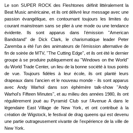
Le son SUPER ROCK des Fleshtones définit littéralement la
Beat Music américaine, et ils ont délivré leur message avec une
passion évangélique, en contournant toujours les limites du
courant mainstream sans se plier à une mode ou une tendance
évidente. Ils sont apparus dans l'émission ''American
Bandstand'' de Dick Clark, le charismatique leader Peter
Zaremba a été l'un des animateurs de l'émission alternative de
fin de soirée de MTV, ''The Cutting Edge'', et ils ont été le dernier
groupe à se produire publiquement au ''Windows on the World''
du World Trade Center, un lieu de la bonne société à tous points
de vue. Toujours fidèles à leur école, ils ont planté leurs
drapeaux dans l'ancien et le nouveau monde - ils sont apparus
avec Andy Warhol dans son éphémère talk-show ''Andy
Warhol's Fifteen Minutes'', et au milieu des années 1980, ils ont
régulièrement joué au Pyramid Club sur l'Avenue A dans le
légendaire East Village de New York, et ont contribué à la
création de Wigstock, le festival de drag queens qui est devenu
une partie outrageusement vivante de l'expérience de la ville de
New York.