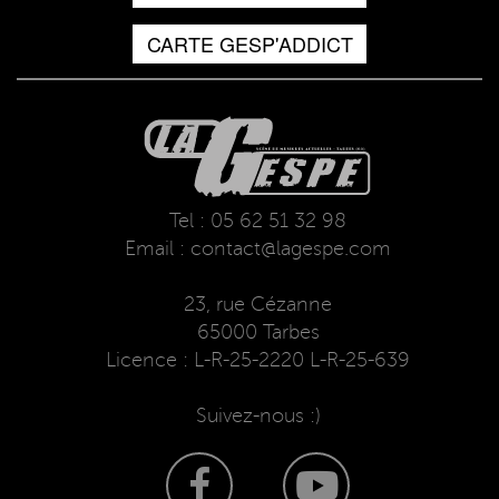
CARTE GESP'ADDICT
Tel : 05 62 51 32 98
Email : contact@lagespe.com
23, rue Cézanne
65000 Tarbes
Licence : L-R-25-2220 L-R-25-639
Suivez-nous :)