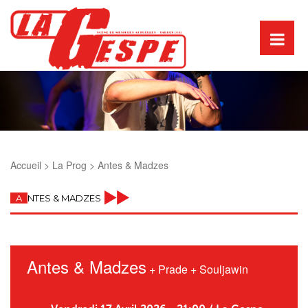
Accueil >
La Prog >
Antes & Madzes
A
NTES & MADZES
Antes & Madzes
+
Prade
+
Souljawin