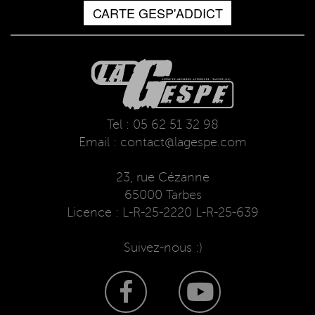
CARTE GESP'ADDICT
Tel : 05 62 51 32 98
Email : contact@lagespe.com
23, rue Cézanne
65000 Tarbes
Licence : L-R-25-2220 L-R-25-639
Suivez-nous :)